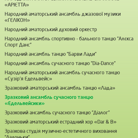
«АРІЄТТА»
Народний аматорський ансамбль джазової музики
«ГЕЛІКОН»
Народний аматорський духовий оркестр
Народний ансамбль спортивно - бального танцю ”Алєкса
Спорт Данс”
Народний ансамбль танцю ”Барви Лади”
Народний ансамбль сучасного танцю ”Dia-Dance”
Народний аматорський ансамбль сучасного танцю
«Сузір’я Едельвейс»
Зразковий аматорський ансамбль танцю «Лада»
Зразковий ансамбль сучасного танцю
«Едельвейсики»
Зразковий ансамбль сучасного танцю ”Діалог”
Зразковий аматорський естрадний хор «Dar & B»
Зразкова студія музично-естетичного виховання
”Ладоньки”