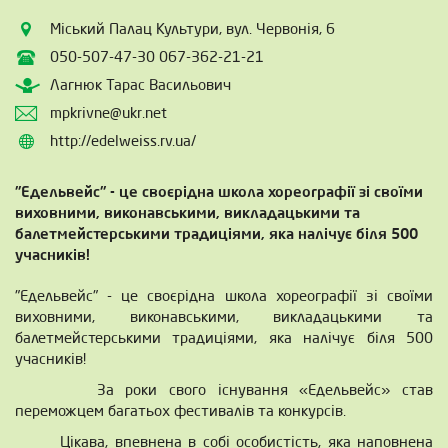
Міський Палац Культури, вул. Червонія, 6
050-507-47-30 067-362-21-21
Лагнюк Тарас Васильович
mpkrivne@ukr.net
http://edelweiss.rv.ua/
"Едельвейс" - це своєрідна школа хореографії зі своїми
виховними, виконавськими, викладацькими та
балетмейстерськими традиціями, яка налічує біля 500
учасників!
"Едельвейс" - це своєрідна школа хореографії зі своїми
виховними, виконавськими, викладацькими та
балетмейстерськими традиціями, яка налічує біля 500
учасників!
За роки свого існування «Едельвейс» став
переможцем багатьох фестивалів та конкурсів.
Цікава, впевнена в собі особистість, яка наповнена