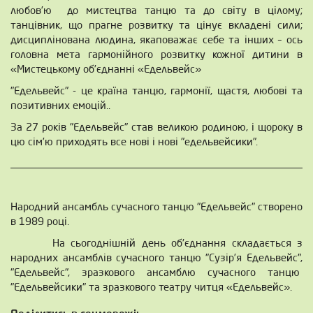
любов’ю до мистецтва танцю та до світу в цілому;
танцівник, що прагне розвитку та цінує вкладені сили;
дисциплінована людина, якаповажає себе та інших – ось
головна мета гармонійного розвитку кожної дитини в
«Мистецькому об’єднанні «Едельвейс»
"Едельвейс" - це країна танцю, гармонії, щастя, любові та
позитивних емоцій..
За 27 років "Едельвейс" став великою родиною, і щороку в
цю сім’ю приходять все нові і нові "едельвейсики".
_____________________________________________________________
Народний ансамбль сучасного танцю "Едельвейс" створено
в 1989 році.
На сьогоднішній день об'єднання складається з
народних ансамблів сучасного танцю "Сузір’я Едельвейс",
"Едельвейс", зразкового ансамблю сучасного танцю
"Едельвейсики" та зразкового театру читця «Едельвейс».