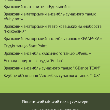
Зразковий театр читця «Едельвейс»
Зразковий аматорський ансамбль сучасного танцю
«Why not»
Зразковий аматорський театр козацьких єдиноборств
”Роксоланія”
Зразковий аматорський ансамбль танцю «КРАЛЕЧКА»
Студія танцю Start Point
Зразковий ансамбль класичного танцю «Флеш»
Естрадно-циркова студія ”Eridan”
Зразковий ансамбль сучасного танцю “Х-Dance TEAM”
Клубне об'єднання ”Ансамбль сучасного танцю ”FOX”
Рівненський міський палац культури