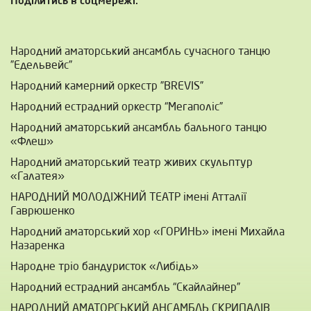
Поділитись в соцмережі:
Народний аматорський ансамбль сучасного танцю
”Едельвейс”
Народний камерний оркестр ”BREVIS”
Народний естрадний оркестр “Мегаполіс”
Народний аматорський ансамбль бального танцю
«Флеш»
Народний аматорський театр живих скульптур
«Галатея»
НАРОДНИЙ МОЛОДІЖНИЙ ТЕАТР імені Атталії
Гаврюшенко
Народний аматорський хор «ГОРИНЬ» імені Михайла
Назаренка
Народне тріо бандуристок «Либідь»
Народний естрадний ансамбль “Скайлайнер”
НАРОДНИЙ АМАТОРСЬКИЙ АНСАМБЛЬ СКРИПАЛІВ