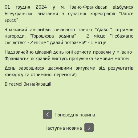
01 грудня 2024 у м. Івано-Франківськ відбулися
Всеукраїнські змагання з сучасної хореографії "Dance
space"
Зразковий ансамбль сучасного танцю "Діалог", отримав
нагороди: "Горошкова родина" - 2 місце "Небажане
сусідство" - 2 місце " Давай пограємо!" - 1 місце
Надзвичайно цікавий день юні артисти провели у м.Івано-
Франківськ: яскравий виступ, прогулянка зимовим містом.
День завершився щасливими вигуками від результатів
конкурсу та отриманої перемоги!)
Вітаємо! Ви найкращі!
Попередня новина
Наступна новина