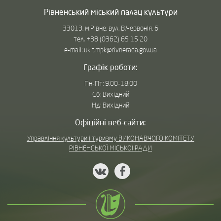
безумовно, любові до танцю, до ансамблю, до життя.
Рівненський міський палац культури
33013, м.Рівне, вул. В.Червонія, 6
тел. +38 (0362) 65 15 20
e-mail: ukit.mpk@rivnerada.gov.ua
Графік роботи:
Пн-Пт: 9.00-18.00
Сб: Вихідний
Нд: Вихідний
Офіційні веб-сайти:
Управління культури і туризму ВИКОНАВЧОГО КОМІТЕТУ
РІВНЕНСЬКОЇ МІСЬКОЇ РАДИ