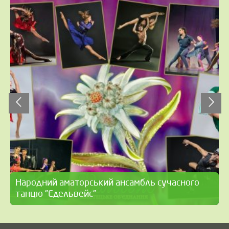
Народний аматорський ансамбль сучасного
танцю ”Едельвейс”
30 років, відданих дітям, творчих, незабутніх, особливих
років зростання, підвищення рівня професійності і,